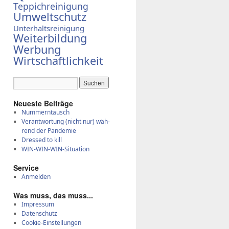
Teppichreinigung
Umweltschutz
Unterhaltsreinigung
Weiterbildung
Werbung
Wirtschaftlichkeit
Neue­ste Bei­trä­ge
Num­mern­tausch
Ver­ant­wor­tung (nicht nur) wäh­
rend der Pan­de­mie
Dres­sed to kill
WIN-WIN-WIN-Si­tua­ti­on
Ser­vice
)
Anmelden
Was muss, das muss...
Impressum
Datenschutz
Cookie-Einstellungen