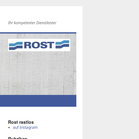
Ihr kompetenter Dienstleister
Rost rast­los
auf Instagram
Ru­bri­ken