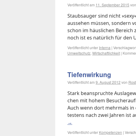
Veröffentlicht am
11. September 2015
vo
Staub­sauger sind nicht »se­xy«, 
aus­se­hen müs­sen, son­dern vor
schon im häus­li­chen Be­reich zu
noch ist es na­tür­lich für den 
Veröffentlicht unter
Interna
|
Verschlagwort
Umweltschutz
,
Wirtschaftlichkeit
|
Komment
Tie­fen­wir­kung
Veröffentlicht am
9. August 2012
von
Ros
Stark be­an­spruch­te Aus­la­ge­
chen mit ho­hem Be­su­cher­auf­ko
Auch wenn dort mehr­mals in 
te­stens nach zwei Jah­ren ist 
→
Veröffentlicht unter
Kompetenzen
|
Versch