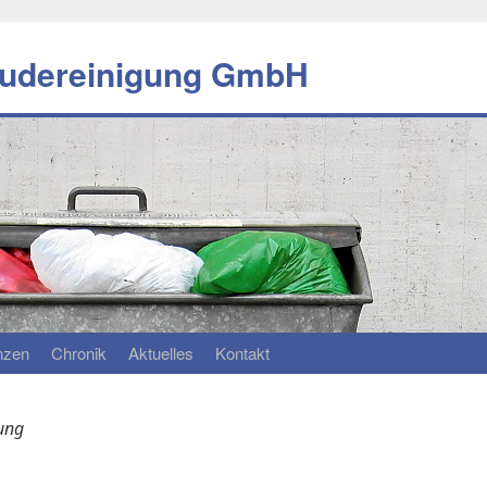
äudereinigung GmbH
n­zen
Chro­nik
Ak­tu­el­les
Kon­takt
ung