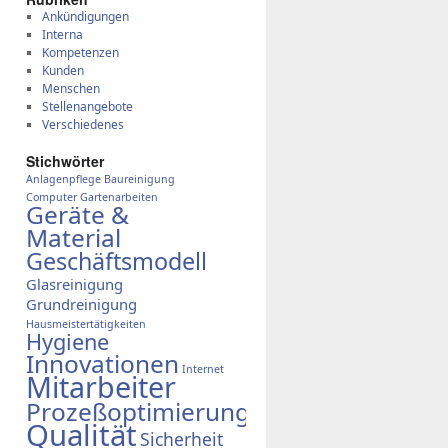
Ankündigungen
Interna
Kompetenzen
Kunden
Menschen
Stellenangebote
Verschiedenes
Stich­wör­ter
Anlagenpflege
Baureinigung
Computer
Gartenarbeiten
Geräte &
Material
Geschäftsmodell
Glasreinigung
Grundreinigung
Hausmeistertätigkeiten
Hygiene
Innovationen
Internet
Mitarbeiter
Prozeßoptimierung
Qualität
Sicherheit