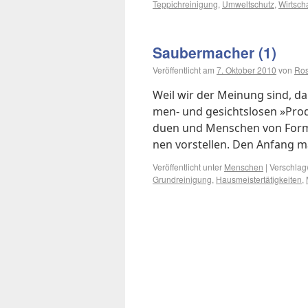
Teppichreinigung
,
Umweltschutz
,
Wirtscha
Sau­ber­ma­cher (1)
Veröffentlicht am
7. Oktober 2010
von
Ro
Weil wir der Mei­nung sind, daß u
men- und ge­sichts­lo­sen »Pro­duk
du­en und Men­schen von For­ma
nen vor­stel­len. Den An­fang m
Veröffentlicht unter
Menschen
|
Verschlagw
Grundreinigung
,
Hausmeistertätigkeiten
,