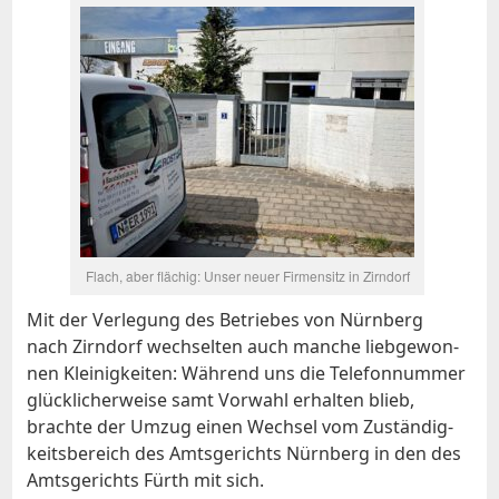
Flach, aber flä­chig: Un­ser neu­er Fir­men­sitz in Zirn­dorf
Mit der Ver­le­gung des Be­trie­bes von Nürn­berg
nach Zirn­dorf wech­sel­ten auch man­che lieb­ge­won­
nen Klei­nig­kei­ten: Wäh­rend uns die Te­le­fon­num­mer
glück­li­cher­wei­se samt Vor­wahl er­hal­ten blieb,
brach­te der Um­zug ei­nen Wech­sel vom Zu­stän­dig­
keits­be­reich des Amts­ge­richts Nürn­berg in den des
Amts­ge­richts Fürth mit sich.