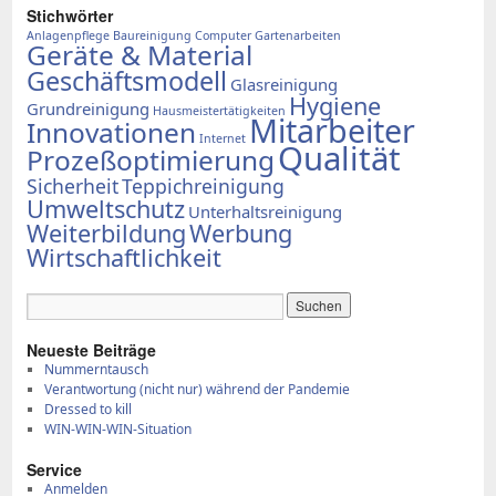
Stich­wör­ter
Anlagenpflege
Baureinigung
Computer
Gartenarbeiten
Geräte & Material
Geschäftsmodell
Glasreinigung
Hygiene
Grundreinigung
Hausmeistertätigkeiten
Mitarbeiter
Innovationen
Internet
Qualität
Prozeßoptimierung
Sicherheit
Teppichreinigung
Umweltschutz
Unterhaltsreinigung
Weiterbildung
Werbung
Wirtschaftlichkeit
Neue­ste Bei­trä­ge
Num­mern­tausch
Ver­ant­wor­tung (nicht nur) wäh­rend der Pan­de­mie
Dres­sed to kill
WIN-WIN-WIN-Si­tua­ti­on
Ser­vice
Anmelden