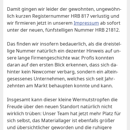
Da­mit gin­gen wir lei­der der ge­wohn­ten, un­ge­wöhn­
lich kur­zen Re­gi­ster­num­mer HRB 817 ver­lu­stig und
wir fir­mie­ren jetzt in un­se­rem
Im­pres­sum
ab so­fort
un­ter der neu­en, fünf­stel­li­gen Num­mer HRB 21812.
Das fin­den wir in­so­fern be­dau­er­lich, als die drei­stel­
li­ge Num­mer na­tür­lich ein de­zen­ter Hin­weis auf un­
se­re lan­ge Fir­men­ge­schich­te war. Pro­fis konn­ten
dar­an auf den er­sten Blick er­ken­nen, dass sich da­
hin­ter kein New­co­mer ver­barg, son­dern ein alt­ein­
ge­ses­se­nes Un­ter­neh­men, wel­ches sich seit Jahr­
zehn­ten am Markt be­haup­ten konn­te und kann.
Ins­ge­samt kann die­ser klei­ne Wer­muts­trop­fen die
Freu­de über den neu­en Stand­ort na­tür­lich nicht
wirk­lich trü­ben: Un­ser Team hat jetzt mehr Platz für
sich selbst, das Ma­te­ri­al­la­ger ist eben­falls grö­ßer
und über­sicht­li­cher ge­wor­den und die ru­hi­ge­re