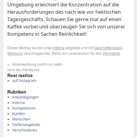
Um­ge­bung er­leich­tert die Kon­zen­tra­ti­on auf die
Her­aus­for­de­run­gen des nach wie vor hek­ti­schen
Ta­ges­ge­schäfts. Schau­en Sie ger­ne mal auf ei­nen
Kaf­fee vor­bei und über­zeu­gen Sie sich von un­se­rer
Kom­pe­tenz in Sa­chen Rein­lich­keit!
Dieser Beitrag wurde unter
Interna
abgelegt und mit
Geschäftsmodell
,
Werbung
verschlagwortet. Setze ein Lesezeichen für den
Permalink
.
←
Ver­ant­wor­tung (nicht nur) wäh­
rend der Pan­de­mie
Rost rast­los
auf Instagram
Ru­bri­ken
Ankündigungen
Interna
Kompetenzen
Kunden
Menschen
Stellenangebote
Verschiedenes