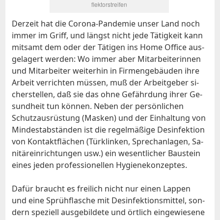
flek­tor­strei­fen
Der­zeit hat die Co­ro­na-Pan­de­mie un­ser Land noch
im­mer im Griff, und längst nicht je­de Tä­tig­keit kann
mit­samt dem oder der Tä­ti­gen ins Home Of­fice aus­
ge­la­gert wer­den: Wo im­mer aber Mit­ar­bei­te­rin­nen
und Mit­ar­bei­ter wei­ter­hin in Fir­men­ge­bäu­den ih­re
Ar­beit ver­rich­ten müs­sen, muß der Ar­beit­ge­ber si­
cher­stel­len, daß sie das oh­ne Ge­fähr­dung ih­rer Ge­
sund­heit tun kön­nen. Ne­ben der per­sön­li­chen
Schutz­aus­rü­stung (Mas­ken) und der Ein­hal­tung von
Min­dest­ab­stän­den ist die re­gel­mä­ßi­ge Des­in­fek­ti­on
von Kon­takt­flä­chen (Tür­klin­ken, Sprech­an­la­gen, Sa­
ni­tär­ein­rich­tun­gen usw.) ein we­sent­li­cher Bau­stein
ei­nes je­den pro­fes­sio­nel­len Hy­gie­ne­kon­zep­tes.
Da­für braucht es frei­lich nicht nur ei­nen Lap­pen
und ei­ne Sprüh­fla­sche mit Des­in­fek­ti­ons­mit­tel, son­
dern spe­zi­ell aus­ge­bil­de­te und ört­lich ein­ge­wie­se­ne