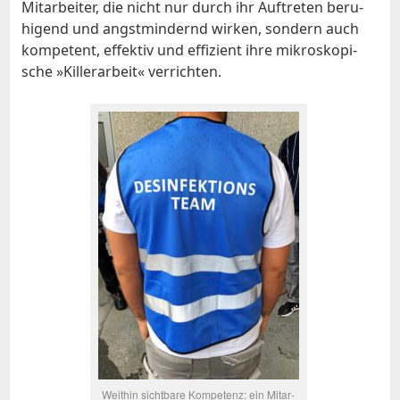
Mit­ar­bei­ter, die nicht nur durch ihr Auf­tre­ten be­ru­
hi­gend und angst­min­dernd wir­ken, son­dern auch
kom­pe­tent, ef­fek­tiv und ef­fi­zi­ent ih­re mi­kro­sko­pi­
sche »Kil­ler­ar­beit« ver­rich­ten.
Weit­hin sicht­ba­re Kom­pe­tenz: ein Mit­ar­