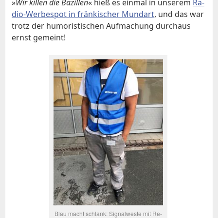
»
Wir kil­len die Ba­zil­len
« hieß es ein­mal in un­se­rem
Ra­
dio-Wer­be­spot in frän­ki­scher Mund­art
, und das war
trotz der hu­mo­ri­sti­schen Auf­ma­chung durch­aus
ernst ge­meint!
Blau macht schlank: Si­gnal­we­ste mit Re­