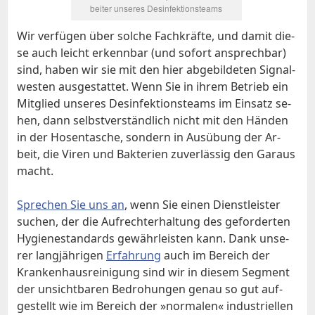
bei­ter un­se­res Des­in­fek­ti­ons­teams
Wir ver­fü­gen über sol­che Fach­kräf­te, und da­mit die­
se auch leicht er­kenn­bar (und so­fort an­sprech­bar)
sind, ha­ben wir sie mit den hier ab­ge­bil­de­ten Si­gnal­
we­sten aus­ge­stat­tet. Wenn Sie in ih­rem Be­trieb ein
Mit­glied un­se­res Des­in­fek­ti­ons­teams im Ein­satz se­
hen, dann selbst­ver­ständ­lich nicht mit den Hän­den
in der Ho­sen­ta­sche, son­dern in Aus­übung der Ar­
beit, die Vi­ren und Bak­te­ri­en zu­ver­läs­sig den Gar­aus
macht.
Spre­chen Sie uns an
, wenn Sie ei­nen Dienst­lei­ster
su­chen, der die Auf­recht­erhal­tung des ge­for­der­ten
Hy­gie­ne­stan­dards ge­währ­lei­sten kann. Dank un­se­
rer lang­jäh­ri­gen
Er­fah­rung
auch im Be­reich der
Kran­ken­haus­rei­ni­gung sind wir in die­sem Seg­ment
der un­sicht­ba­ren Be­dro­hun­gen ge­nau so gut auf­
ge­stellt wie im Be­reich der »nor­ma­len« in­du­stri­el­len