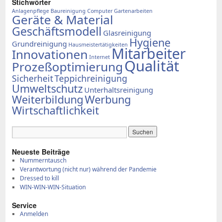
Stich­wör­ter
Anlagenpflege
Baureinigung
Computer
Gartenarbeiten
Geräte & Material
Geschäftsmodell
Glasreinigung
Hygiene
Grundreinigung
Hausmeistertätigkeiten
Mitarbeiter
Innovationen
Internet
Qualität
Prozeßoptimierung
Sicherheit
Teppichreinigung
Umweltschutz
Unterhaltsreinigung
Weiterbildung
Werbung
Wirtschaftlichkeit
Neue­ste Bei­trä­ge
Num­mern­tausch
Ver­ant­wor­tung (nicht nur) wäh­rend der Pan­de­mie
Dres­sed to kill
WIN-WIN-WIN-Si­tua­ti­on
Ser­vice
Anmelden