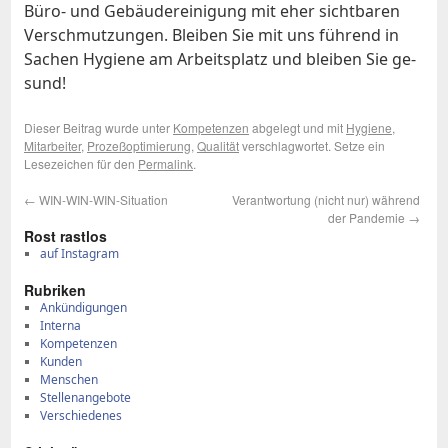
Bü­ro- und Ge­bäu­de­rei­ni­gung mit eher sicht­ba­ren
Ver­schmut­zun­gen. Blei­ben Sie mit uns füh­rend in
Sa­chen Hy­gie­ne am Ar­beits­platz und blei­ben Sie ge­
sund!
Dieser Beitrag wurde unter
Kompetenzen
abgelegt und mit
Hygiene
,
Mitarbeiter
,
Prozeßoptimierung
,
Qualität
verschlagwortet. Setze ein
Lesezeichen für den
Permalink
.
←
WIN-WIN-WIN-Si­tua­ti­on
Ver­ant­wor­tung (nicht nur) wäh­rend
der Pan­de­mie
→
Rost rast­los
auf Instagram
Ru­bri­ken
Ankündigungen
Interna
Kompetenzen
Kunden
Menschen
Stellenangebote
Verschiedenes