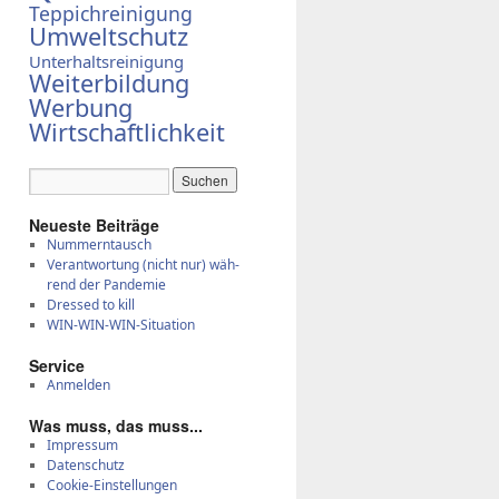
Teppichreinigung
Umweltschutz
Unterhaltsreinigung
Weiterbildung
Werbung
Wirtschaftlichkeit
Neue­ste Bei­trä­ge
Num­mern­tausch
Ver­ant­wor­tung (nicht nur) wäh­
rend der Pan­de­mie
Dres­sed to kill
WIN-WIN-WIN-Si­tua­ti­on
Ser­vice
Anmelden
Was muss, das muss...
Impressum
Datenschutz
Cookie-Einstellungen