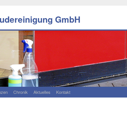
äudereinigung GmbH
n­zen
Chro­nik
Ak­tu­el­les
Kon­takt