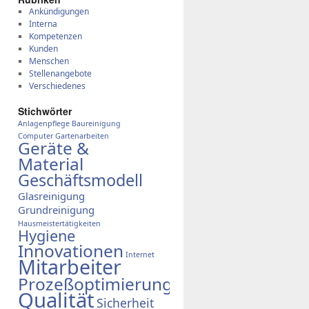
Ankündigungen
Interna
Kompetenzen
Kunden
Menschen
Stellenangebote
Verschiedenes
Stich­wör­ter
Anlagenpflege
Baureinigung
Computer
Gartenarbeiten
Geräte &
Material
)
Geschäftsmodell
Glasreinigung
Grundreinigung
Hausmeistertätigkeiten
Hygiene
Innovationen
Internet
Mitarbeiter
Prozeßoptimierung
Qualität
Sicherheit