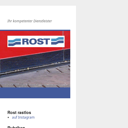
Ihr kompetenter Dienstleister
Rost rast­los
auf Instagram
Ru­bri­ken