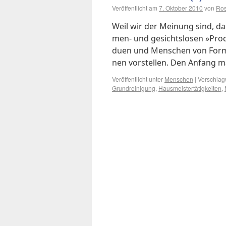
Veröffentlicht am
7. Oktober 2010
von
Ro
Weil wir der Mei­nung sind, daß u
men- und ge­sichts­lo­sen »Pro­duk
du­en und Men­schen von For­ma
nen vor­stel­len. Den An­fang m
Veröffentlicht unter
Menschen
|
Verschlagw
Grundreinigung
,
Hausmeistertätigkeiten
,