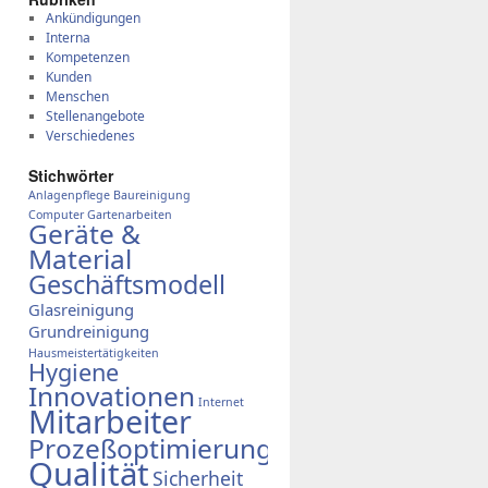
Ankündigungen
Interna
Kompetenzen
Kunden
Menschen
Stellenangebote
Verschiedenes
Stich­wör­ter
Anlagenpflege
Baureinigung
Computer
Gartenarbeiten
Geräte &
Material
Geschäftsmodell
Glasreinigung
Grundreinigung
Hausmeistertätigkeiten
Hygiene
Innovationen
Internet
Mitarbeiter
Prozeßoptimierung
Qualität
Sicherheit