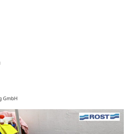
g
ing GmbH