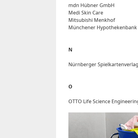
mdn Hüb­ner GmbH
Me­di Skin Ca­re
Mi­tsu­bi­shi Men­khof
Mün­che­ner Hy­po­the­ken­bank
N
Nürn­ber­ger Spiel­kar­ten­ver­la
O
OTTO Life Sci­ence En­gi­nee­r