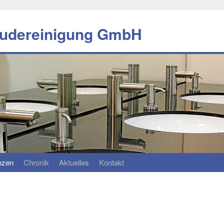
äudereinigung GmbH
n­zen
Chro­nik
Ak­tu­el­les
Kon­takt