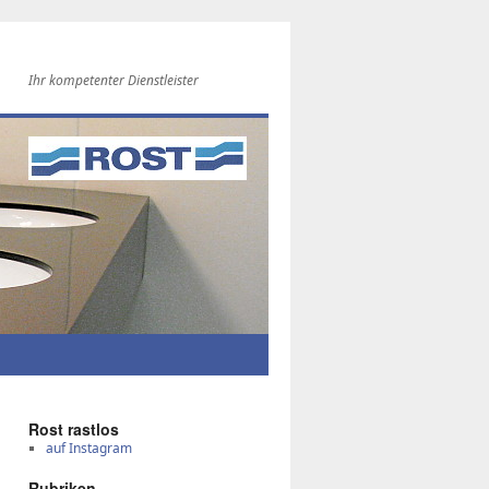
Ihr kompetenter Dienstleister
Rost rast­los
auf Instagram
Ru­bri­ken