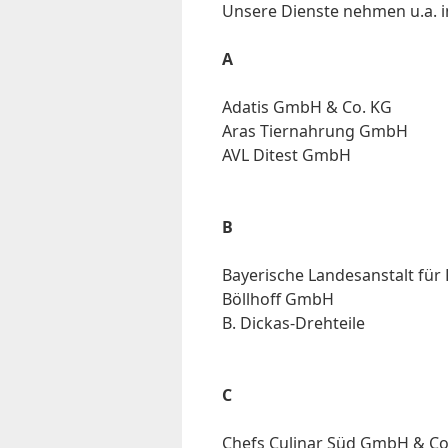
Un­se­re Dien­ste neh­men u.a. 
A
Ada­tis GmbH & Co. KG
Aras Tier­nah­rung GmbH
AVL Di­test GmbH
B
Baye­ri­sche Lan­des­an­stalt für F
Böll­hoff GmbH
B. Dick­as-Dreh­tei­le
C
Chefs Cu­li­nar Süd GmbH & C