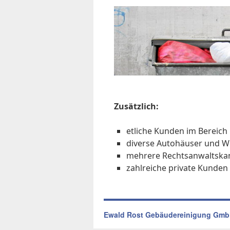
Zu­sätz­lich:
et­li­che Kun­den im Be­reich 
di­ver­se Au­to­häu­ser und W
meh­re­re Rechts­an­walts­kan
zahl­rei­che pri­va­te Kun­den
Ewald Rost Gebäudereinigung Gm