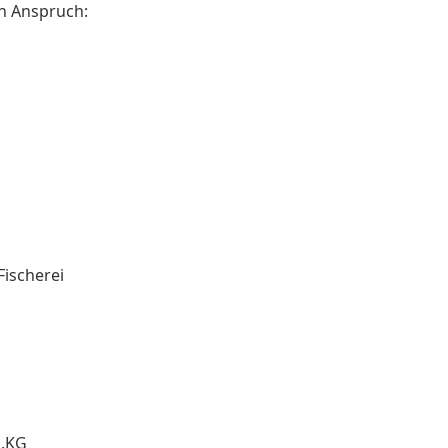
in An­spruch:
i­sche­rei
o.KG