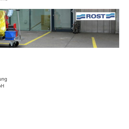
tung
mbH