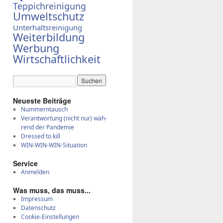
Teppichreinigung
Umweltschutz
Unterhaltsreinigung
Weiterbildung
Werbung
Wirtschaftlichkeit
Neue­ste Bei­trä­ge
Num­mern­tausch
Ver­ant­wor­tung (nicht nur) wäh­
rend der Pan­de­mie
Dres­sed to kill
WIN-WIN-WIN-Si­tua­ti­on
Ser­vice
Anmelden
Was muss, das muss...
Impressum
Datenschutz
Cookie-Einstellungen