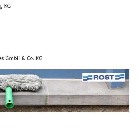
ng KG
vices GmbH & Co. KG