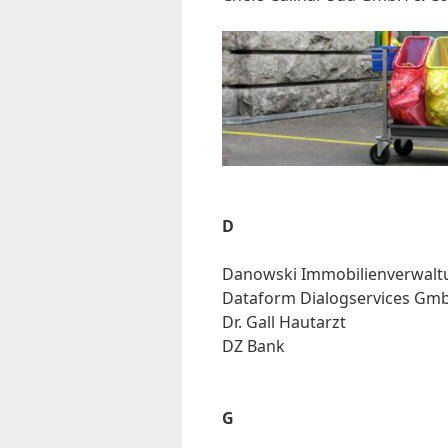
D
Danow­ski Im­mo­bi­li­en­ver­wal­
Da­ta­form Dia­log­ser­vices G
Dr. Gall Haut­arzt
DZ Bank
G