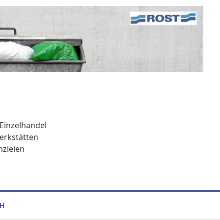
Ein­zel­han­del
erk­stät­ten
z­lei­en
bH