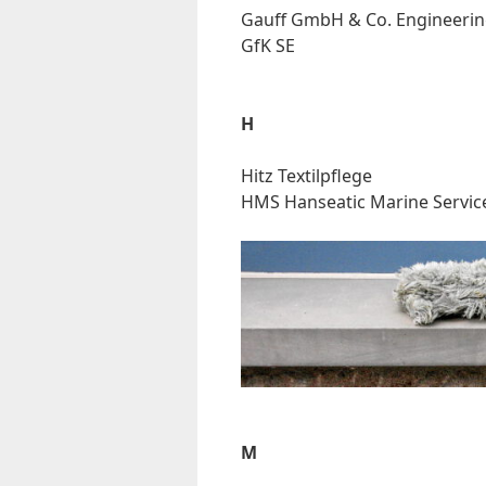
Gauff GmbH & Co. En­gi­nee­ri
GfK SE
H
Hitz Tex­til­pfle­ge
HMS Han­sea­tic Ma­ri­ne Ser­
M