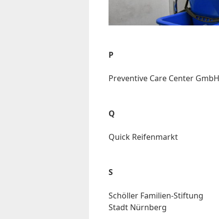
P
Pre­ven­ti­ve Ca­re Cen­ter Gmb
Q
Quick Rei­fen­markt
S
Schöl­ler Fa­mi­li­en-Stif­tung
Stadt Nürn­berg