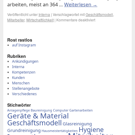
ar­bei­ten, meist an 364 …
Wei­ter­le­sen
→
Veröffentlicht unter
Interna
|
Verschlagwortet mit
Geschäftsmodell
,
Mitarbeiter
,
Wirtschaftlichkeit
|
Kommentare deaktiviert
für
Ge­
dan­
ken
Rost rast­los
zum
auf Instagram
Ge­
schäft (1)
Ru­bri­ken
Ankündigungen
Interna
Kompetenzen
Kunden
Menschen
Stellenangebote
Verschiedenes
Stich­wör­ter
Anlagenpflege
Baureinigung
Computer
Gartenarbeiten
Geräte & Material
Geschäftsmodell
Glasreinigung
Hygiene
Grundreinigung
Hausmeistertätigkeiten