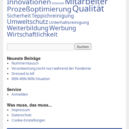
Mitarbeiter
Innovationen
Internet
Qualität
Prozeßoptimierung
Sicherheit
Teppichreinigung
Umweltschutz
Unterhaltsreinigung
Weiterbildung
Werbung
Wirtschaftlichkeit
Neue­ste Bei­trä­ge
Num­mern­tausch
Ver­ant­wor­tung (nicht nur) wäh­rend der Pan­de­mie
Dres­sed to kill
WIN-WIN-WIN-Si­tua­ti­on
Ser­vice
Anmelden
Was muss, das muss...
Impressum
Datenschutz
Cookie-Einstellungen